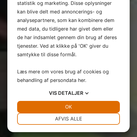
statistik og marketing. Disse oplysninger
kan blive delt med annoncerings- og
analysepartnere, som kan kombinere dem
med data, du tidligere har givet dem eller
de har indsamlet gennem din brug af deres
tjenester. Ved at klikke på 'OK' giver du
samtykke til disse formål.
Læs mere om vores brug af cookies og
behandling af persondata
her
.
VIS
DETALJER
JA
NEJ
OK
JA
NEJ
NØDVENDIGE
PRÆFERENCER
AFVIS ALLE
JA
NEJ
JA
NEJ