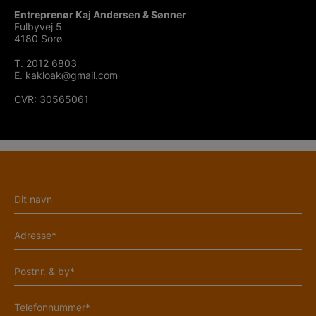
Entreprenør Kaj Andersen & Sønner
Fulbyvej 5
4180 Sorø
T.
2012 6803
E.
kakloak@gmail.com
CVR: 30565061
N
a
v
A
n
d
*
r
P
e
o
s
s
s
T
t
e
e