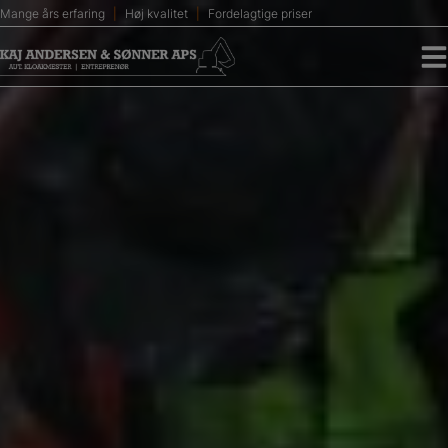
Hop
Mange års erfaring
Høj kvalitet
Fordelagtige priser
til
indholdet